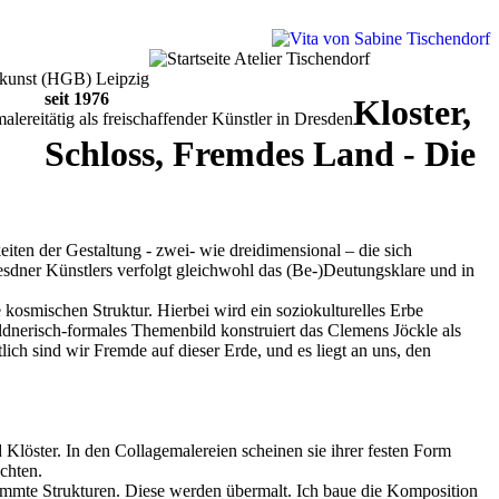
chkunst (HGB) Leipzig
seit 1976
Kloster,
alerei
tätig als freischaffender Künstler in Dresden
Schloss, Fremdes Land - Die
iten der Gestaltung - zwei- wie dreidimensional – die sich
resdner Künstlers verfolgt gleichwohl das (Be-)Deutungsklare und in
 kosmischen Struktur. Hierbei wird ein soziokulturelles Erbe
ildnerisch-formales Themenbild konstruiert das Clemens Jöckle als
ch sind wir Fremde auf dieser Erde, und es liegt an uns, den
Klöster. In den Collagemalereien scheinen sie ihrer festen Form
chten.
immte Strukturen. Diese werden übermalt. Ich baue die Komposition