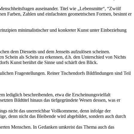
n Menschheitsfragen auseinander. Titel wie „Lebensmitte“, “Zwölf
en Farben, Zahlen und einfachsten geometrischen Formen, besinnt er
inzipien minimalistischer und konkreter Kunst unter Einbeziehung
ischen dem Diesseits und dem Jenseits aufzulösen scheinen.
en Schein als Schein zu erkennen, d.h. den Unterschied von Nichts
orfs Kunst berührt die Sinne und schärft den Blick.
ulichen Fragestellungen. Reiner Tischendorfs Bildfindungen sind Teil
em lediglich beschreibenden, etwa die Erscheinungsvielfalt
tzten Bildtitel hinaus das tiefgegründete Wesen dessen, was er
dings nicht das unerreichbar Vollkommene, denn infolge der
ige, denn nicht das Bleibende wird abgebildet, sondern auch durch
euerten Menschen. In Gedanken umkreist das Thema auch das