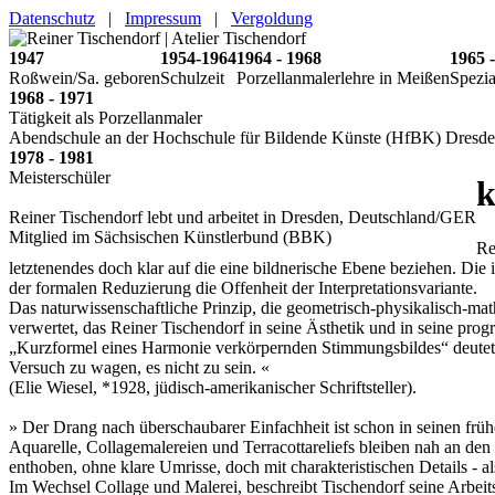
Datenschutz
|
Impressum
|
Vergoldung
1947
1954-1964
1964 - 1968
1965 
Roßwein/Sa. geboren
Schulzeit
Porzellanmalerlehre in Meißen
Spezia
1968 - 1971
Tätigkeit als Porzellanmaler
Abendschule an der Hochschule für Bildende Künste (HfBK) Dresd
1978 - 1981
Meisterschüler
k
Reiner Tischendorf lebt und arbeitet in Dresden, Deutschland/GER
Mitglied im Sächsischen Künstlerbund (BBK)
Re
letztenendes doch klar auf die eine bildnerische Ebene beziehen. Die
der formalen Reduzierung die Offenheit der Interpretationsvariante.
Das naturwissenschaftliche Prinzip, die geometrisch-physikalisch-mat
verwertet, das Reiner Tischendorf in seine Ästhetik und in seine pro
„Kurzformel eines Harmonie verkörpernden Stimmungsbildes“ deutet: z
Versuch zu wagen, es nicht zu sein. «
(Elie Wiesel, *1928, jüdisch-amerikanischer Schriftsteller).
» Der Drang nach überschaubarer Einfachheit ist schon in seinen früh
Aquarelle, Collagemalereien und Terracottareliefs bleiben nah an de
enthoben, ohne klare Umrisse, doch mit charakteristischen Details - 
Im Wechsel Collage und Malerei, beschreibt Tischendorf seine Arbei