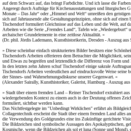
auf dem Schwarz auf, das bringt Farbdichte. Und ich lasse die Farben
Angeregt durch Aufträge für Kirchenausstattungen und liturgisches Ger
Monate – Das Jahr“ oder „Himmel und Welt“ umreißen den geistigen 
sich auf Jahrtausende alte Gestaltungsprinzipien, ohne sich auf einen
Tischendorf formuliert Gleichnisse auf das Leben und die Welt, auf d
Arbeiten wie die Serie „Fremdes Land“, Tafeln wie „Wiedergeburt“ u
archaischer Grundelemente in eine zeitlose Aktualität. «
(Dr. phil. Jördis Lademann, Kunsthistorikerin, Dresden - Auszug a
» Diese scheinbar einfach strukturierten Bilder besitzen eine Schönh
Tischendorfs Arbeiten offerieren dem Betrachter die Möglichkeit, se
und Etwas zu begreifen und letztendlich die Differenz von Form und 
In den letzten zehn Jahren schuf Tischendorf einige sakrale Auftragsa
Tischendorfs Arbeiten verdeutlichen auf eindrucksvolle Weise seine 
der Sinnes- und Wahrnehmungsdiskurse unserer Gegenwart. «
(Alexander Sairally, Kunsthistoriker, Galerist, Hamburg - Auszug 
» Stadt über einem fremden Land – Reiner Tischendorf extrahiert aus 
wiedergebenden Kontext zu einem auch in der Deutung offenen Zeichen
formuliert, sichtbar werden kann.
Das Nichtfestgelegte im "Unbedingt Wirklichen" erfährt als Bildgleic
Collagentechnik erscheint die Stadt über einem fremden Land alles a
die Verwendung des Goldgrundes eine ins Zukünftige gerichtete Visi
Die Bildzeichen sind symbolische Aussagen des Apokalyptischen, ge
Kosmische, wenn die Bildzeichen als sol et luna (Sonne und Mond), 