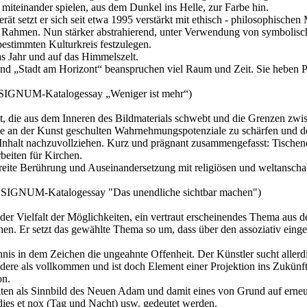
 miteinander spielen, aus dem Dunkel ins Helle, zur Farbe hin.
ät setzt er sich seit etwa 1995 verstärkt mit ethisch - philosophische
Rahmen. Nun stärker abstrahierend, unter Verwendung von symbolisch
 bestimmten Kulturkreis festzulegen.
as Jahr und auf das Himmelszelt.
nd „Stadt am Horizont“ beanspruchen viel Raum und Zeit. Sie heben Pr
us SIGNUM-Katalogessay „Weniger ist mehr“)
eit, die aus dem Inneren des Bildmaterials schwebt und die Grenzen zw
ine an der Kunst geschulten Wahrnehmungspotenziale zu schärfen und d
Inhalt nachzuvollziehen. Kurz und prägnant zusammengefasst: Tischend
rbeiten für Kirchen.
breite Berührung und Auseinandersetzung mit religiösen und weltanscha
aus SIGNUM-Katalogessay "Das unendliche sichtbar machen")
der Vielfalt der Möglichkeiten, ein vertraut erscheinendes Thema aus d
. Er setzt das gewählte Thema so um, dass über den assoziativ eingese
hnis in dem Zeichen die ungeahnte Offenheit. Der Künstler sucht aller
ndere als vollkommen und ist doch Element einer Projektion ins Zukünft
on.
lten als Sinnbild des Neuen Adam und damit eines von Grund auf ern
dies et nox (Tag und Nacht) usw. gedeutet werden.