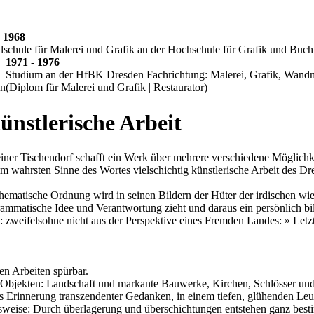
- 1968
lschule für Malerei und Grafik an der Hochschule für Grafik und Bu
1971 - 1976
Studium an der HfBK Dresden Fachrichtung: Malerei, Grafik, Wandm
en
(Diplom für Malerei und Grafik | Restaurator)
ünstlerische Arbeit
iner Tischendorf schafft ein Werk über mehrere verschiedene Möglichke
 im wahrsten Sinne des Wortes vielschichtig künstlerische Arbeit des D
hematische Ordnung wird in seinen Bildern der Hüter der irdischen wie
grammatische Idee und Verantwortung zieht und daraus ein persönlich b
weifelsohne nicht aus der Perspektive eines Fremden Landes: » Letztli
en Arbeiten spürbar.
n Objekten: Landschaft und markante Bauwerke, Kirchen, Schlösser und 
als Erinnerung transzendenter Gedanken, in einem tiefen, glühenden Leu
tsweise: Durch überlagerung und überschichtungen entstehen ganz best